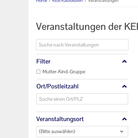
Home
/
KEB Kaufbeuren
/
Veranstaltungen
Veranstaltungsorte der KEB
Kaufbeuren
Veranstaltungen der K
Formulare
Links
Unser Auftrag
Filter
Mutter-Kind-Gruppe
Machen Sie mit!
Ort/Postleitzahl
Ihr Kontakt zu uns
Datenschutzerklärung
Impressum
Veranstaltungsort
(Bitte auswählen)