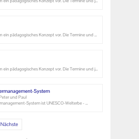
 ein päd­ago­gi­sches Kon­zept vor. Die Ter­mi­ne und je­
e­hen wer­den.
 ein päd­ago­gi­sches Kon­zept vor. Die Ter­mi­ne und di
ge­se­hen wer­den.
 ein päd­ago­gi­sches Kon­zept vor. Die Ter­mi­ne und je­
e­hen wer­den.
assermanagement-​System
 Peter und Paul
ssermanagement-​System ist UNESCO-​Welterbe -
ng und christ­li­che Tra­di­tio­nen auf ein­zig­ar­ti­ge Weise.
sön­li­chen Zu­gang zu un­se­rer Le­bens­grund­la­ge.
christ­li­chen Glau­ben und kirch­li­chen In­sti­tu­tio­nen
Nächste
s­ser ist, ist Leben" immer wie­der die spi­ri­tu­el­le, h