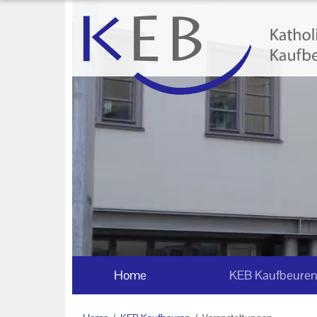
Home
KEB Kaufbeuren
Willkommen
Vorstand und Beirat
Mitglieder der KEB Kaufbeuren -
Ostallgäu
Referenten
Veranstaltungen
Home
KEB Kaufbeure
Online-Veranstaltungen
Eltern-Kind-Gruppen