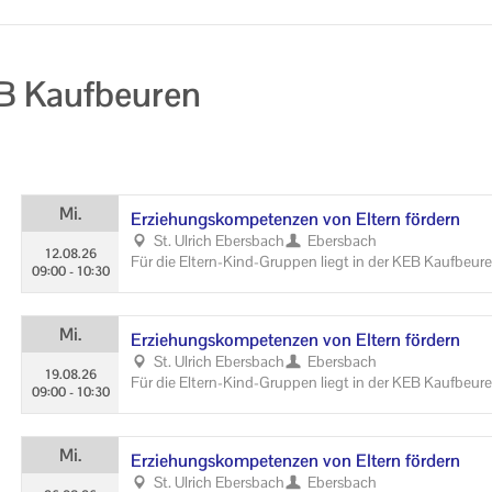
EB Kaufbeuren
Mi.
Er­zie­hungs­kom­pe­ten­zen von El­tern för­dern
St. Ul­rich Ebers­bach
Ebers­bach
12.08.26
Für die Eltern-​Kind-Gruppen liegt in der KEB Kauf­beu­ren
09:00
-
10:30
e je­wei­li­gen The­men kön­nen in der Ge­schäfts­stel­le ein­
Mi.
Er­zie­hungs­kom­pe­ten­zen von El­tern för­dern
St. Ul­rich Ebers­bach
Ebers­bach
19.08.26
Für die Eltern-​Kind-Gruppen liegt in der KEB Kauf­beu­ren
09:00
-
10:30
e je­wei­li­gen The­men kön­nen in der Ge­schäfts­stel­le ein­
Mi.
Er­zie­hungs­kom­pe­ten­zen von El­tern för­dern
St. Ul­rich Ebers­bach
Ebers­bach