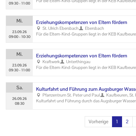
Für die Eltern-​Kind-Gruppen liegt in der KEB Kauf­beu­ren
09:30
-
11:00
wei­li­gen The­men kön­nen in der Ge­schäfts­stel­le ein­ge­s
Mi.
Er­zie­hungs­kom­pe­ten­zen von El­tern för­dern
St. Ul­rich Ebers­bach
Ebers­bach
23.09.26
Für die Eltern-​Kind-Gruppen liegt in der KEB Kauf­beu­ren
09:00
-
10:30
e je­wei­li­gen The­men kön­nen in der Ge­schäfts­stel­le ein­
Mi.
Er­zie­hungs­kom­pe­ten­zen von El­tern för­dern
Kraft­werk
Un­terthin­gau
23.09.26
Für die Eltern-​Kind-Gruppen liegt in der KEB Kauf­beu­ren
09:30
-
11:00
wei­li­gen The­men kön­nen in der Ge­schäfts­stel­le ein­ge­s
Sa.
Kul­tur­fahrt und Füh­rung zum Augs­bur­ger W
Pfarr­zen­trum St. Peter und Paul
Kauf­beu­ren, St.
26.09.26
Kul­tur­fahrt und Füh­rung durch das Augs­bur­ger Wa
08:30
ver­knüpft his­to­ri­sche Tech­nik, öko­lo­gi­sche Wert­schät­zu
Es ver­mit­telt einen phi­lo­so­phi­schen, krea­ti­ven und per­
In Augs­burg ist die Ge­schich­te des Was­sers enge mit dem 
(current)
Vorherige
1
2
ver­wo­ben.
Das Bis­tum Augs­burg be­leuch­tet mit dem Leit­mo­tiv "Wo Wa