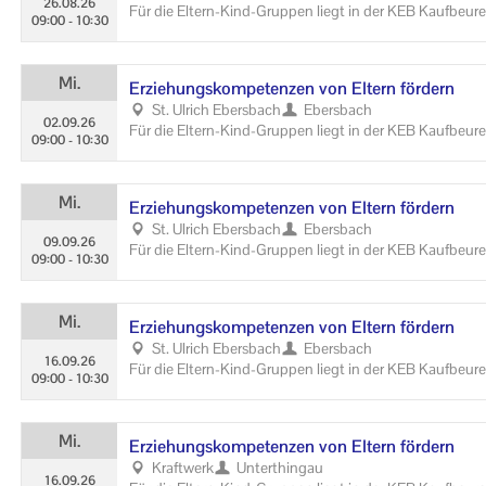
26.08.26
Für die Eltern-​Kind-Gruppen liegt in der KEB Kauf­beu­ren
09:00
-
10:30
e je­wei­li­gen The­men kön­nen in der Ge­schäfts­stel­le ein­
Mi.
Er­zie­hungs­kom­pe­ten­zen von El­tern för­dern
St. Ul­rich Ebers­bach
Ebers­bach
02.09.26
Für die Eltern-​Kind-Gruppen liegt in der KEB Kauf­beu­ren
09:00
-
10:30
e je­wei­li­gen The­men kön­nen in der Ge­schäfts­stel­le ein­
Mi.
Er­zie­hungs­kom­pe­ten­zen von El­tern för­dern
St. Ul­rich Ebers­bach
Ebers­bach
09.09.26
Für die Eltern-​Kind-Gruppen liegt in der KEB Kauf­beu­ren
09:00
-
10:30
e je­wei­li­gen The­men kön­nen in der Ge­schäfts­stel­le ein­
Mi.
Er­zie­hungs­kom­pe­ten­zen von El­tern för­dern
St. Ul­rich Ebers­bach
Ebers­bach
16.09.26
Für die Eltern-​Kind-Gruppen liegt in der KEB Kauf­beu­ren
09:00
-
10:30
e je­wei­li­gen The­men kön­nen in der Ge­schäfts­stel­le ein­
Mi.
Er­zie­hungs­kom­pe­ten­zen von El­tern för­dern
Kraft­werk
Un­terthin­gau
16.09.26