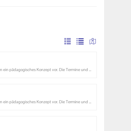
 ein päd­ago­gi­sches Kon­zept vor. Die Ter­mi­ne und di
ge­se­hen wer­den.
 ein päd­ago­gi­sches Kon­zept vor. Die Ter­mi­ne und di
ge­se­hen wer­den.