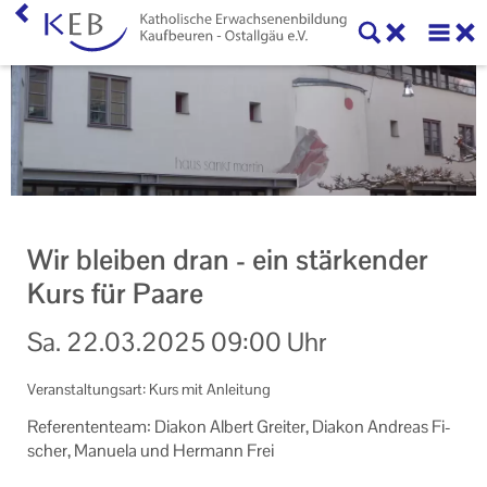
Home
KEB Kaufbeuren
Willkommen
Vorstand und Beirat
Wir bleiben dran - ein stärkender
Mitglieder der KEB Kaufbeuren - Ostallgäu
Kurs für Paare
Referenten
Sa.
22.03.2025
09:00 Uhr
Veranstaltungen
Veranstaltungsart: Kurs mit Anleitung
Online-Veranstaltungen
Re­fe­ren­ten­team: Dia­kon Al­bert Grei­ter, Dia­kon An­dre­as Fi­
scher, Ma­nue­la und Her­mann Frei
Eltern-Kind-Gruppen