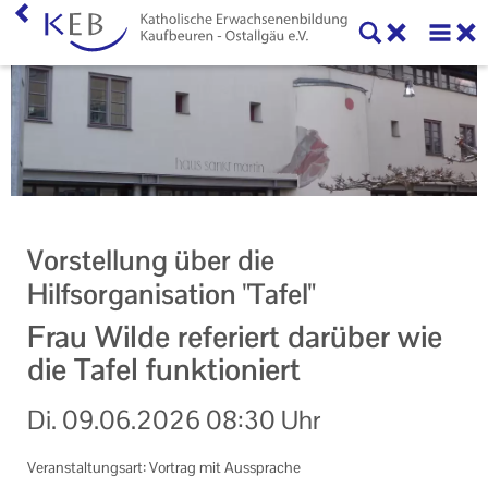
Home
KEB Kaufbeuren
Willkommen
Vorstand und Beirat
Vorstellung über die
Mitglieder der KEB Kaufbeuren - Ostallgäu
Hilfsorganisation "Tafel"
Referenten
Frau Wilde referiert darüber wie
die Tafel funktioniert
Veranstaltungen
Di.
09.06.2026
08:30 Uhr
Online-Veranstaltungen
Eltern-Kind-Gruppen
Veranstaltungsart: Vortrag mit Aussprache