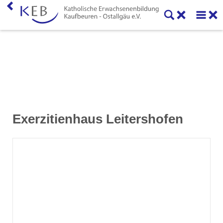
Home
KEB Kaufbeuren
Willkommen
Vorstand und Beirat
Exerzitienhaus Leitershofen
Mitglieder der KEB Kaufbeuren - Ostallgäu
Referenten
Veranstaltungen
Online-Veranstaltungen
Eltern-Kind-Gruppen