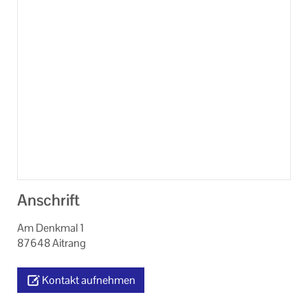
Veranstaltungsorte der KEB Kaufbeuren
Formulare
Links
Unser Auftrag
Machen Sie mit!
Ihr Kontakt zu uns
Datenschutzerklärung
Anschrift
Impressum
Am Denkmal 1
87648 Aitrang
Kontakt aufnehmen