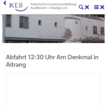
Home
KEB Kaufbeuren
Willkommen
Vorstand und Beirat
Abfahrt 12:30 Uhr Am Denkmal in
Mitglieder der KEB Kaufbeuren - Ostallgäu
Aitrang
Referenten
Veranstaltungen
Online-Veranstaltungen
Eltern-Kind-Gruppen