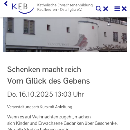
Home
KEB Kaufbeuren
Willkommen
Vorstand und Beirat
Schenken macht reich
Mitglieder der KEB Kaufbeuren - Ostallgäu
Vom Glück des Gebens
Referenten
Do.
16.10.2025
13:03 Uhr
Veranstaltungen
Veranstaltungsart: Kurs mit Anleitung
Online-Veranstaltungen
Wenn es auf Weih­nach­ten zu­geht, ma­chen
Eltern-Kind-Gruppen
sich Kin­der und Er­wach­se­ne Ge­dan­ken über Ge­schen­ke.
Ak­tu­el­le Stu­di­en be­le­gen, was in