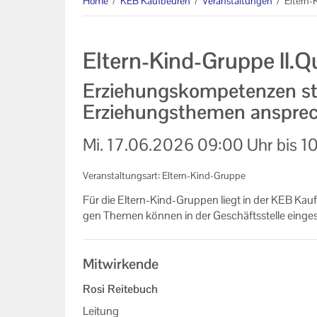
Home
/
KEB Kaufbeuren
/
Veranstaltungen
/
Eltern-
Veranstaltungsorte der KEB
Kaufbeuren
Eltern-Kind-Gruppe II.Q
Formulare
Erziehungskompetenzen st
Links
Erziehungsthemen anspre
Unser Auftrag
Mi.
17.06.2026
09:00 Uhr
bis
10
Machen Sie mit!
Veranstaltungsart: Eltern-Kind-Gruppe
Ihr Kontakt zu uns
Für die Eltern-​Kind-Gruppen liegt in der KEB Kauf­be
gen The­men kön­nen in der Ge­schäfts­stel­le ein­ge­
Datenschutzerklärung
Impressum
Mitwirkende
Rosi Reitebuch
Leitung