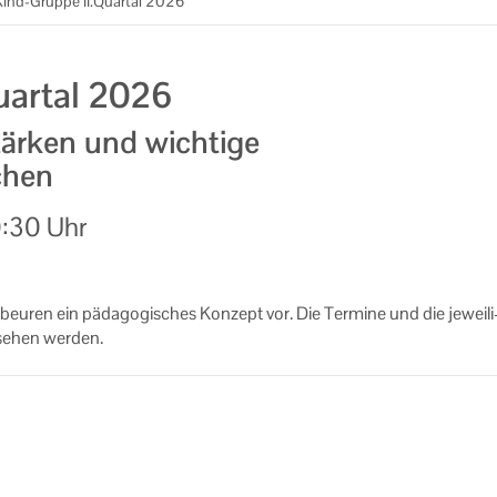
Kind-Gruppe II.Quartal 2026
uartal 2026
ärken und wichtige
chen
:30 Uhr
u­ren ein päd­ago­gi­sches Kon­zept vor. Die Ter­mi­ne und die je­wei­li
se­hen wer­den.