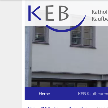
Home
KEB Kaufbeuren
Willkommen
Vorstand und Beirat
Mitglieder der KEB Kaufbeuren -
Ostallgäu
Referenten
Veranstaltungen
Home
KEB Kaufbeure
Online-Veranstaltungen
Eltern-Kind-Gruppen