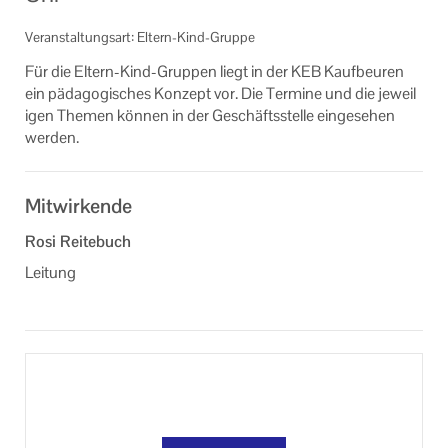
Veranstaltungsorte der KEB Kaufbeuren
Veranstaltungsart: Eltern-Kind-Gruppe
Formulare
Für die Eltern-​Kind-Gruppen liegt in der KEB Kauf­beu­ren
ein päd­ago­gi­sches Kon­zept vor. Die Ter­mi­ne und die je­wei­l
Links
i­gen The­men kön­nen in der Ge­schäfts­stel­le ein­ge­se­hen
wer­den.
Unser Auftrag
Machen Sie mit!
Mitwirkende
Ihr Kontakt zu uns
Rosi Reitebuch
Leitung
Datenschutzerklärung
Impressum