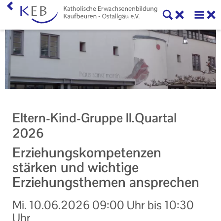
Home
KEB Kaufbeuren
Willkommen
Vorstand und Beirat
Eltern-Kind-Gruppe II.Quartal
Mitglieder der KEB Kaufbeuren - Ostallgäu
2026
Referenten
Erziehungskompetenzen
stärken und wichtige
Veranstaltungen
Erziehungsthemen ansprechen
Online-Veranstaltungen
Mi.
10.06.2026
09:00 Uhr
bis
10:30
Eltern-Kind-Gruppen
Uhr