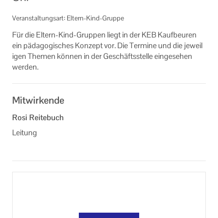
Veranstaltungsorte der KEB Kaufbeuren
Veranstaltungsart: Eltern-Kind-Gruppe
Formulare
Für die Eltern-​Kind-Gruppen liegt in der KEB Kauf­beu­ren
ein päd­ago­gi­sches Kon­zept vor. Die Ter­mi­ne und die je­wei­l
Links
i­gen The­men kön­nen in der Ge­schäfts­stel­le ein­ge­se­hen
wer­den.
Unser Auftrag
Machen Sie mit!
Mitwirkende
Ihr Kontakt zu uns
Rosi Reitebuch
Leitung
Datenschutzerklärung
Impressum