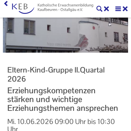
Home
KEB Kaufbeuren
Willkommen
Vorstand und Beirat
Eltern-Kind-Gruppe II.Quartal
Mitglieder der KEB Kaufbeuren - Ostallgäu
2026
Referenten
Erziehungskompetenzen
stärken und wichtige
Veranstaltungen
Erziehungsthemen ansprechen
Online-Veranstaltungen
Mi.
10.06.2026
09:00 Uhr
bis
10:30
Eltern-Kind-Gruppen
Uhr