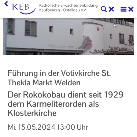
Home
KEB Kaufbeuren
Willkommen
Vorstand und Beirat
Führung in der Votivkirche St.
Mitglieder der KEB Kaufbeuren - Ostallgäu
Thekla Markt Welden
Referenten
Der Rokokobau dient seit 1929
dem Karmeliterorden als
Veranstaltungen
Klosterkirche
Online-Veranstaltungen
Mi.
15.05.2024
13:00 Uhr
Eltern-Kind-Gruppen