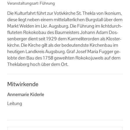
Veranstaltungsart: Führung
Veranstaltungsorte der KEB Kaufbeuren
Die Kul­tur­fahrt führt zur Vo­tiv­kir­che St. Thek­la von Iko­ni­um,
Formulare
diese liegt neben einem mit­tel­al­ter­li­chen Burg­stall über dem
Markt Wel­den im Lkr. Augs­burg. Die Füh­rung im licht­durch­
Links
flu­te­ten Ro­ko­ko­bau des Bau­meis­ters Jo­hann Adam Dos­
sen­ber­ger dient seit 1929 dem Kar­me­li­ter­or­den als Klos­ter­
Unser Auftrag
kir­che. Die Kir­che gilt als der be­deu­tends­te Kir­chen­bau im
heu­ti­gen Land­kreis Augs­burg. Graf Josef Maria Fug­ger ge­
Machen Sie mit!
lob­te den Bau des 1758 ge­weih­ten Ro­ko­ko­ju­wels auf dem
The­kla­berg hoch über dem Ort.
Ihr Kontakt zu uns
Datenschutzerklärung
Mitwirkende
Impressum
Annemarie Kiderle
Leitung