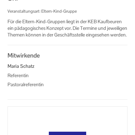
Veranstaltungsorte der KEB Kaufbeuren
Veranstaltungsart: Eltern-Kind-Gruppe
Formulare
Für die Eltern-​Kind-Gruppen liegt in der KEB Kauf­beu­ren
ein päd­ago­gi­sches Kon­zept vor. Die Ter­mi­ne und je­wei­li­gen
Links
The­men kön­nen in der Ge­schäfts­stel­le ein­ge­se­hen wer­den.
Unser Auftrag
Mitwirkende
Machen Sie mit!
Maria Schatz
Ihr Kontakt zu uns
Referentin
Datenschutzerklärung
Pastoralreferentin
Impressum