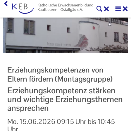
Home
KEB Kaufbeuren
Willkommen
Vorstand und Beirat
Erziehungskompetenzen von
Mitglieder der KEB Kaufbeuren - Ostallgäu
Eltern fördern (Montagsgruppe)
Referenten
Erziehungskompetenz stärken
und wichtige Erziehungsthemen
Veranstaltungen
ansprechen
Online-Veranstaltungen
Mo.
15.06.2026
09:15 Uhr
bis
10:45
Eltern-Kind-Gruppen
Uhr