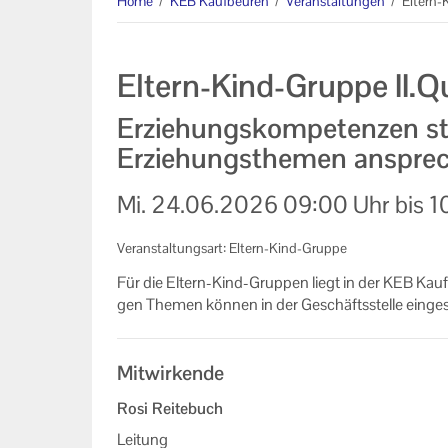
Home
/
KEB Kaufbeuren
/
Veranstaltungen
/
Eltern-
Veranstaltungsorte der KEB
Kaufbeuren
Eltern-Kind-Gruppe II.Q
Formulare
Erziehungskompetenzen st
Links
Erziehungsthemen anspre
Unser Auftrag
Mi.
24.06.2026
09:00 Uhr
bis
1
Machen Sie mit!
Veranstaltungsart: Eltern-Kind-Gruppe
Ihr Kontakt zu uns
Für die Eltern-​Kind-Gruppen liegt in der KEB Kauf­be
gen The­men kön­nen in der Ge­schäfts­stel­le ein­ge­
Datenschutzerklärung
Impressum
Mitwirkende
Rosi Reitebuch
Leitung