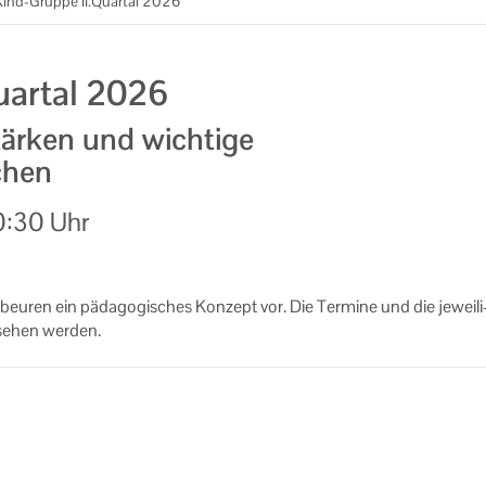
Kind-Gruppe II.Quartal 2026
uartal 2026
ärken und wichtige
chen
0:30 Uhr
u­ren ein päd­ago­gi­sches Kon­zept vor. Die Ter­mi­ne und die je­wei­li
se­hen wer­den.