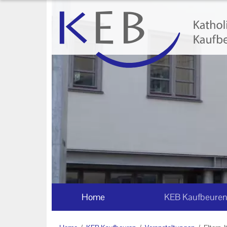
Home
KEB Kaufbeuren
Willkommen
Vorstand und Beirat
Mitglieder der KEB Kaufbeuren -
Ostallgäu
Referenten
Veranstaltungen
Home
KEB Kaufbeure
Online-Veranstaltungen
Eltern-Kind-Gruppen